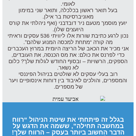
לאומי.
בעל תואר ראשון בכלכלה, ותואר שני במימון
מאוניברסיטת בר אילן.
יועץ מוסמך מטעם ניר דובדבני (ואף ניהלתי את קורס
היועצים שלו).
נכון לרגע כתיבת שורות אלו ליוויתי 536 עסקים וראיתי
מה קורה “מתחת למכסה המנוע שלהם”.
אני מכיר את הכאב של הריצה היומית במרוץ העכברים
כדי לפרנס את כולם: את מס הכנסה, את העובדים,
הספקים, הרשויות – ובסוף החודש לגלות שלך? כלום
לא נשאר.
רוב בעלי עסקים לא שולטים בניהול הפיננסי
והמספרים, והולכים לאיבוד בין דוחות אינסופיים ויער
של מספרים.
בגלל זה פיתחתי את שיטת הניהול “רווח
במחשבה תחילה”, ששמה את הדגש על
הדבר החשוב ביותר בעסק – הרווח שלך!