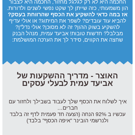
החכמה היא לא רק לגלגל מחזור, החכמה היא לצבור
הון משמעותי, כזה שייתן לך שקט נפשי לשנים ולדורות.
אז במה כדאי להשקיע את הכסף שהרווחת בעסק?
להביא עוד עובדים? לשפר את המיתוג? או אולי עדיף
להשקיע בשוק ההון? זה לא מסוכן? אולי נדל"ן?
מבלבל? חדשות טובות! אביעד עמית, מנהל הבנק
שחצה את הקווים, סידר לך את הערכה המושלמת:
האוצר - מדריך ההשקעות של
אביעד עמית לבעלי עסקים
איך לשלוח את הכסף שלך לעבוד בשבילך ולחזור עם
חברים…
עכשיו ב 92% הנחה (הצעה חד פעמית לדף זה בלבד
ולנרשמי הובינר "איפה הכסף" בלבד)